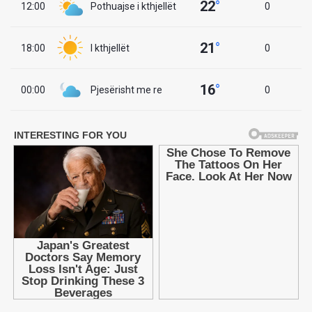
22
°
12:00
Pothuajse i kthjellët
0
21
°
18:00
I kthjellët
0
16
°
00:00
Pjesërisht me re
0