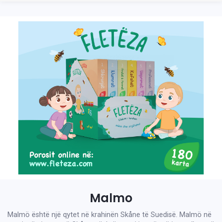
Malmo
Malmö është një qytet në krahinën Skåne të Suedisë. Malmö në