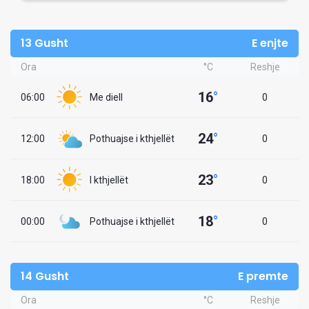
13 Gusht
E enjte
Ora
°C
Reshje
16
°
06:00
Me diell
0
24
°
12:00
Pothuajse i kthjellët
0
23
°
18:00
I kthjellët
0
18
°
00:00
Pothuajse i kthjellët
0
14 Gusht
E premte
Ora
°C
Reshje