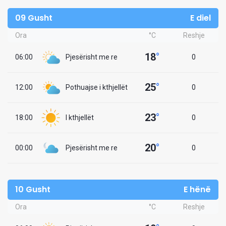
09 Gusht
E diel
Ora
°C
Reshje
18
°
06:00
Pjesërisht me re
0
25
°
12:00
Pothuajse i kthjellët
0
23
°
18:00
I kthjellët
0
20
°
00:00
Pjesërisht me re
0
10 Gusht
E hënë
Ora
°C
Reshje