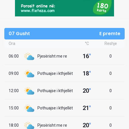
07 Gusht
E premte
Ora
°C
Reshje
16
°
06:00
Pjesërisht me re
0
18
°
09:00
Pothuajse i kthjellët
0
20
°
12:00
Pothuajse i kthjellët
0
21
°
15:00
Pothuajse i kthjellët
0
20
°
18:00
Pjesërisht me re
0