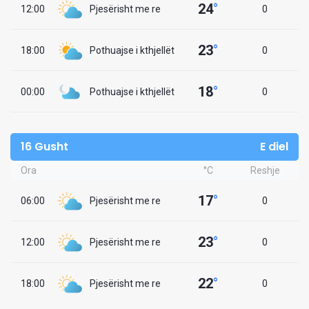
24
°
12:00
Pjesërisht me re
0
23
°
18:00
Pothuajse i kthjellët
0
18
°
00:00
Pothuajse i kthjellët
0
16 Gusht
E diel
Ora
°C
Reshje
17
°
06:00
Pjesërisht me re
0
23
°
12:00
Pjesërisht me re
0
22
°
18:00
Pjesërisht me re
0