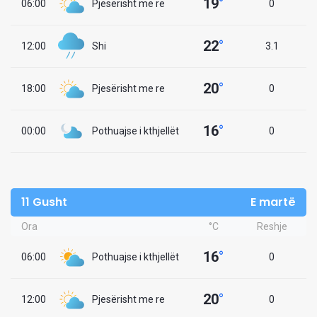
19
°
06:00
Pjesërisht me re
0
22
°
12:00
Shi
3.1
20
°
18:00
Pjesërisht me re
0
16
°
00:00
Pothuajse i kthjellët
0
11 Gusht
E martë
Ora
°C
Reshje
16
°
06:00
Pothuajse i kthjellët
0
20
°
12:00
Pjesërisht me re
0