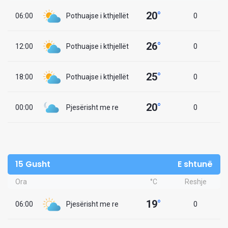
20
°
06:00
Pothuajse i kthjellët
0
26
°
12:00
Pothuajse i kthjellët
0
25
°
18:00
Pothuajse i kthjellët
0
20
°
00:00
Pjesërisht me re
0
15 Gusht
E shtunë
Ora
°C
Reshje
19
°
06:00
Pjesërisht me re
0