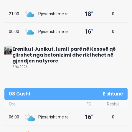
18
°
21:00
Pjesërisht me re
0
16
°
00:00
Pjesërisht me re
0
Ereniku i Junikut, lumi i parë në Kosovë që
çlirohet nga betonizimi dhe rikthehet në
gjendjen natyrore
8/6/2026
08 Gusht
E shtunë
Ora
°C
Reshje
16
°
06:00
Pjesërisht me re
0