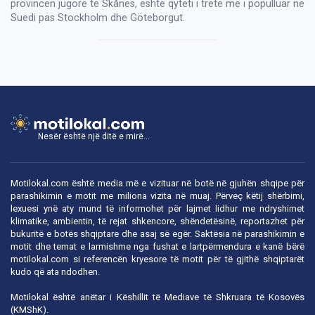
provincën jugore të Skånes, është qyteti i tretë më i populluar në
Suedi pas Stockholm dhe Göteborgut.
Nesër është një ditë e mirë...
Motilokal.com është media më e vizituar në botë në gjuhën shqipe për
parashikimin e motit me miliona vizita në muaj. Përveç këtij shërbimi,
lexuesi ynë aty mund të informohet për lajmet lidhur me ndryshimet
klimatike, ambientin, të rejat shkencore, shëndetësinë, reportazhet për
bukuritë e botës shqiptare dhe asaj së egër. Saktësia në parashikimin e
motit dhe temat e larmishme nga fushat e lartpërmendura e kanë bërë
motilokal.com
si referencën kryesore të motit për të gjithë shqiptarët
kudo që ata ndodhen.
Motilokal është anëtar i
Këshillit të Mediave të Shkruara të Kosovës
(KMShK).