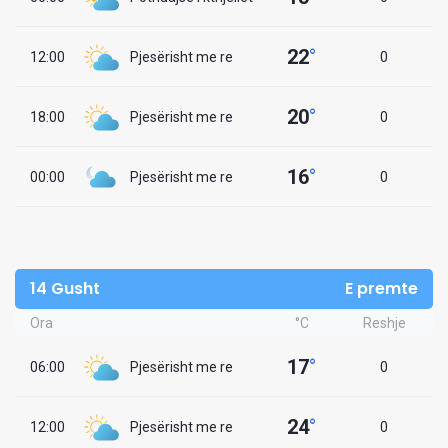
22
°
12:00
Pjesërisht me re
0
20
°
18:00
Pjesërisht me re
0
16
°
00:00
Pjesërisht me re
0
14 Gusht
E premte
Ora
°C
Reshje
17
°
06:00
Pjesërisht me re
0
24
°
12:00
Pjesërisht me re
0