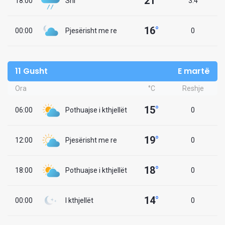
21
°
18:00
Shi
3.4
16
°
00:00
Pjesërisht me re
0
11 Gusht
E martë
Ora
°C
Reshje
15
°
06:00
Pothuajse i kthjellët
0
19
°
12:00
Pjesërisht me re
0
18
°
18:00
Pothuajse i kthjellët
0
14
°
00:00
I kthjellët
0