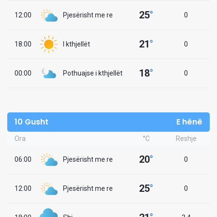
25
°
12:00
Pjesërisht me re
0
21
°
18:00
I kthjellët
0
18
°
00:00
Pothuajse i kthjellët
0
10 Gusht
E hënë
Ora
°C
Reshje
20
°
06:00
Pjesërisht me re
0
25
°
12:00
Pjesërisht me re
0