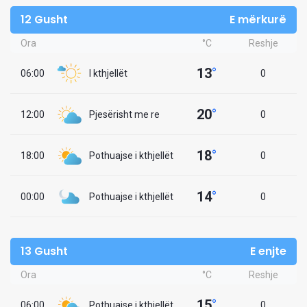
12 Gusht
E mërkurë
Ora
°C
Reshje
13
°
06:00
I kthjellët
0
20
°
12:00
Pjesërisht me re
0
18
°
18:00
Pothuajse i kthjellët
0
14
°
00:00
Pothuajse i kthjellët
0
13 Gusht
E enjte
Ora
°C
Reshje
15
°
06:00
Pothuajse i kthjellët
0