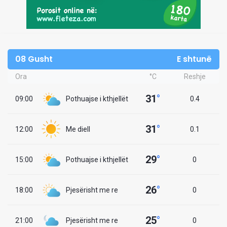
08 Gusht
E shtunë
Ora
°C
Reshje
31
°
09:00
Pothuajse i kthjellët
0.4
31
°
12:00
Me diell
0.1
29
°
15:00
Pothuajse i kthjellët
0
26
°
18:00
Pjesërisht me re
0
25
°
21:00
Pjesërisht me re
0