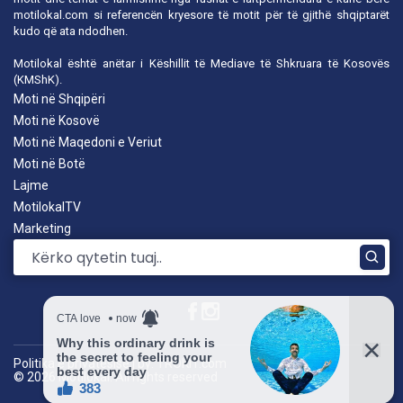
motilokal.com
si referencën kryesore të motit për të gjithë shqiptarët
kudo që ata ndodhen.
Motilokal është anëtar i
Këshillit të Mediave të Shkruara të Kosovës
(KMShK).
Moti në Shqipëri
Moti në Kosovë
Moti në Maqedoni e Veriut
Moti në Botë
Lajme
MotilokalTV
Marketing
Politika e privatësisë
|
by: TROKIT.com
© 2026 Motilokal. All rights reserved