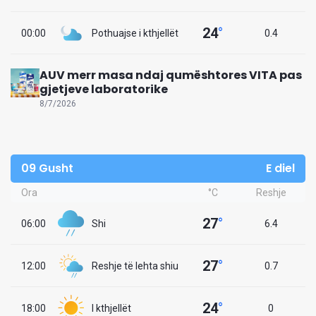
24
°
00:00
Pothuajse i kthjellët
0.4
AUV merr masa ndaj qumështores VITA pas
gjetjeve laboratorike
8/7/2026
09 Gusht
E diel
Ora
°C
Reshje
27
°
06:00
Shi
6.4
27
°
12:00
Reshje të lehta shiu
0.7
24
°
18:00
I kthjellët
0