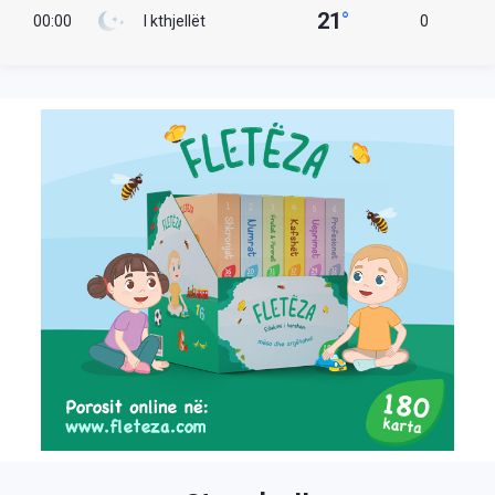
21
°
00:00
I kthjellët
0