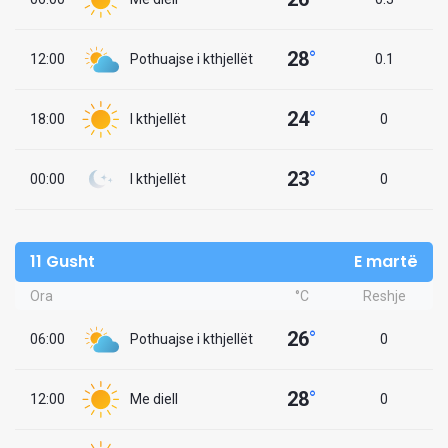
28
°
12:00
Pothuajse i kthjellët
0.1
24
°
18:00
I kthjellët
0
23
°
00:00
I kthjellët
0
11 Gusht
E martë
Ora
°C
Reshje
26
°
06:00
Pothuajse i kthjellët
0
28
°
12:00
Me diell
0