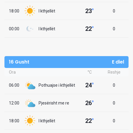
23
°
18:00
I kthjellët
0
22
°
00:00
I kthjellët
0
16 Gusht
E diel
Ora
°C
Reshje
24
°
06:00
Pothuajse i kthjellët
0
26
°
12:00
Pjesërisht me re
0
22
°
18:00
I kthjellët
0