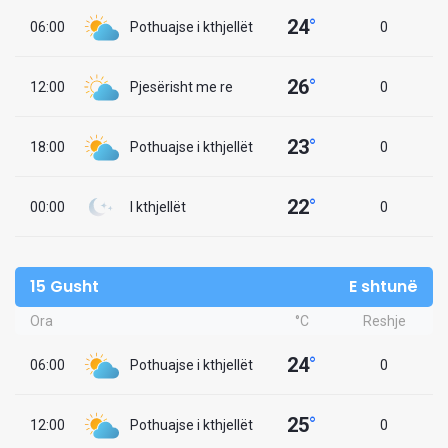
24
°
06:00
Pothuajse i kthjellët
0
26
°
12:00
Pjesërisht me re
0
23
°
18:00
Pothuajse i kthjellët
0
22
°
00:00
I kthjellët
0
15 Gusht
E shtunë
Ora
°C
Reshje
24
°
06:00
Pothuajse i kthjellët
0
25
°
12:00
Pothuajse i kthjellët
0