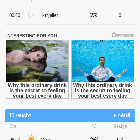
23
°
00:00
I kthjellët
0
10 Gusht
E hënë
Ora
°C
Reshje
26
°
06:00
Me diell
0.3