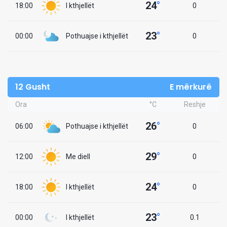
24
°
18:00
I kthjellët
0
23
°
00:00
Pothuajse i kthjellët
0
12 Gusht
E mërkurë
Ora
°C
Reshje
26
°
06:00
Pothuajse i kthjellët
0
29
°
12:00
Me diell
0
24
°
18:00
I kthjellët
0
23
°
00:00
I kthjellët
0.1