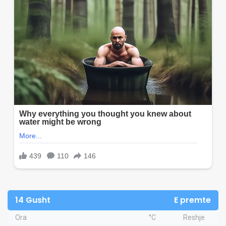
14 Gusht
E premte
Ora
°C
Reshje