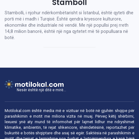
Stamboll
Stambolli, i njohur ndërkombëtarisht si İstanbul, është qyteti dhe
porti më i madh i Turqisë. Është qendra kryesore kulturore,
ekonomike dhe industriale në vendë. Me një popullsi prej rreth
14,8 milion banorë, është një nga qytetet më të populluara në
botë.
Nesër është një ditë e mirë...
Motilokal.com është media më e vizituar në botë në gjuhën shqipe për
parashikimin e motit me miliona vizita në muaj. Përveç këtij shërbimi,
lexuesi ynë aty mund të informohet për lajmet lidhur me ndryshimet
klimatike, ambientin, të rejat shkencore, shëndetësinë, reportazhet për
bukuritë e botës shqiptare dhe asaj së egër. Saktësia në parashikimin e
motit dhe temat e larmishme nga fushat e lartpërmendura e kanë bërë