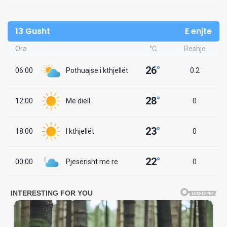
13 Gusht
E enjte
Ora
°C
Reshje
26
°
06:00
Pothuajse i kthjellët
0.2
28
°
12:00
Me diell
0
23
°
18:00
I kthjellët
0
22
°
00:00
Pjesërisht me re
0