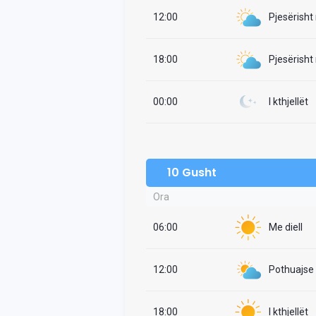
12:00
Pjesërisht
18:00
Pjesërisht
00:00
I kthjellët
10 Gusht
Ora
06:00
Me diell
12:00
Pothuajse i
18:00
I kthjellët