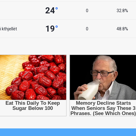
24
°
0
32.8%
19
°
 kthjellët
0
48.8%