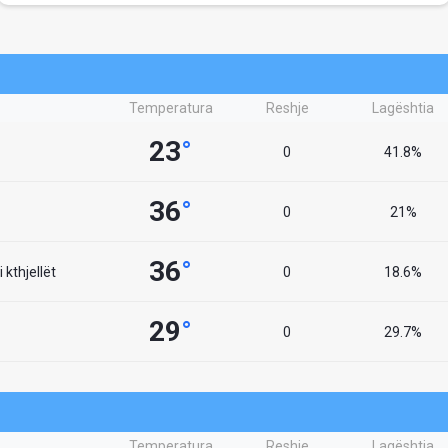
Temperatura
Reshje
Lagështia
23
°
0
41.8%
36
°
0
21%
36
°
 kthjellët
0
18.6%
29
°
0
29.7%
Temperatura
Reshje
Lagështia