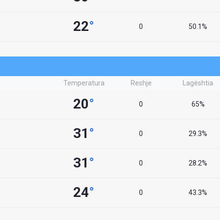
22
°
0
50.1%
Temperatura
Reshje
Lagështia
20
°
0
65%
31
°
0
29.3%
31
°
0
28.2%
24
°
0
43.3%