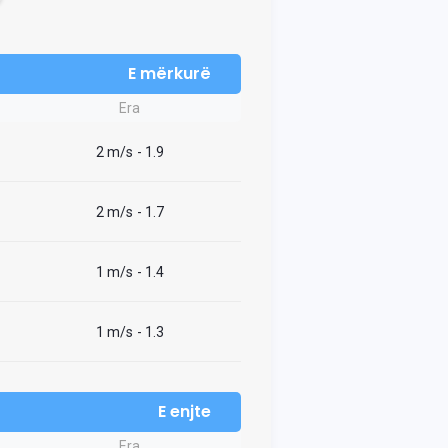
E mërkurë
Era
2 m/s
- 1.9
2 m/s
- 1.7
1 m/s
- 1.4
1 m/s
- 1.3
E enjte
Era