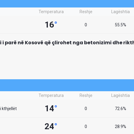
Temperatura
Reshje
Lagështia
16
°
0
55.5%
mi i parë në Kosovë që çlirohet nga betonizimi dhe rik
Temperatura
Reshje
Lagështia
14
°
 kthjellët
0
72.6%
24
°
0
28.9%