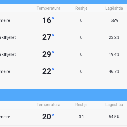
Temperatura
Reshje
Lagështia
16
°
 me re
0
56%
27
°
 kthjellët
0
23.2%
29
°
 kthjellët
0
19.4%
22
°
 me re
0
46.7%
Temperatura
Reshje
Lagështia
20
°
 me re
0.1
54.5%