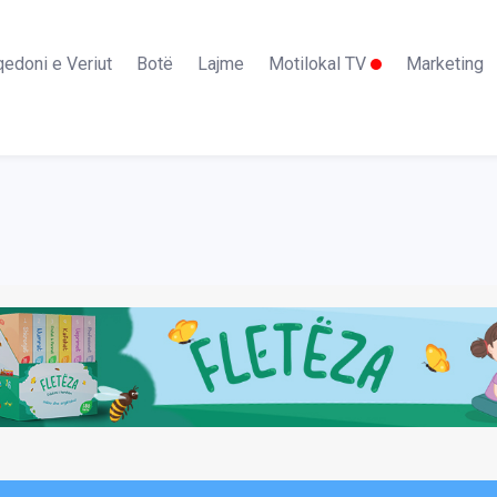
edoni e Veriut
Botë
Lajme
Motilokal TV
Marketing