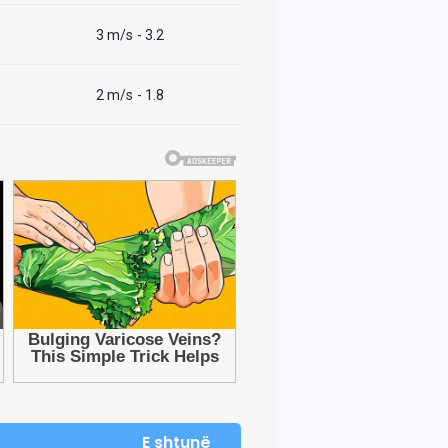
3 m/s
- 3.2
2 m/s
- 1.8
E shtunë