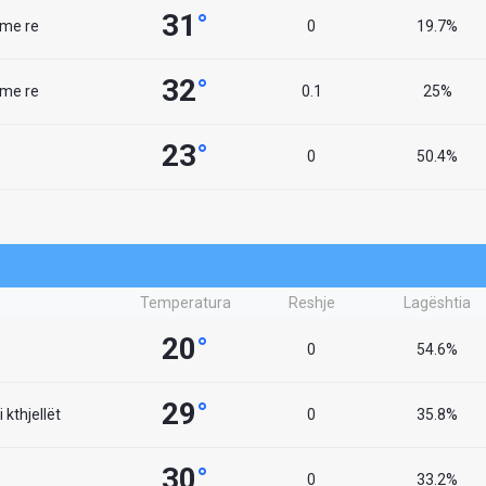
31
°
 me re
0
19.7%
32
°
 me re
0.1
25%
23
°
0
50.4%
Temperatura
Reshje
Lagështia
20
°
0
54.6%
29
°
 kthjellët
0
35.8%
30
°
0
33.2%