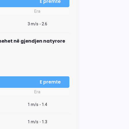
E premte
Era
3 m/s
- 2.6
thehet në gjendjen natyrore
E premte
Era
1 m/s
- 1.4
1 m/s
- 1.3