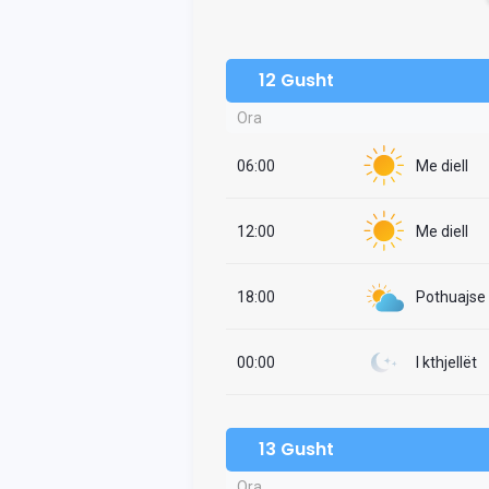
12 Gusht
Ora
06:00
Me diell
12:00
Me diell
18:00
Pothuajse i
00:00
I kthjellët
13 Gusht
Ora