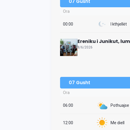
07 Gusht
Ora
00:00
I kthjellët
Ereniku i Junikut, lu
8/6/2026
07 Gusht
Ora
06:00
Pothuajse i
12:00
Me diell