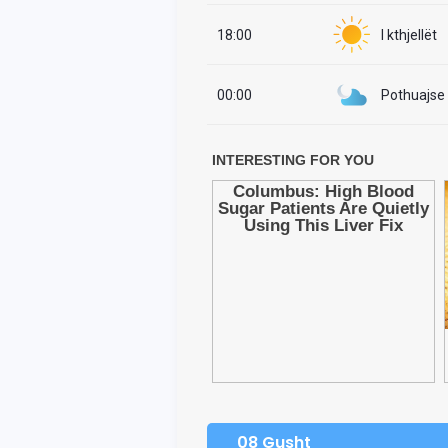
18:00
I kthjellët
00:00
Pothuajse i
08 Gusht