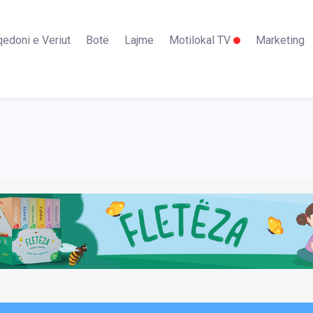
edoni e Veriut
Botë
Lajme
Motilokal TV
Marketing