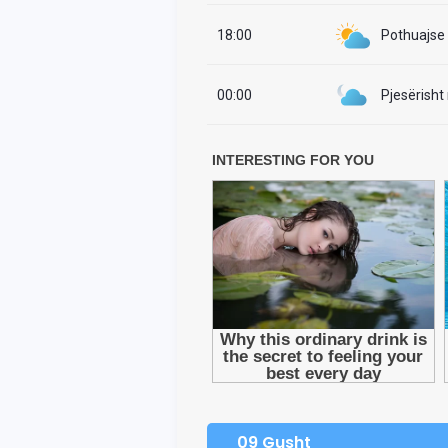
18:00
Pothuajse i
00:00
Pjesërisht
09 Gusht