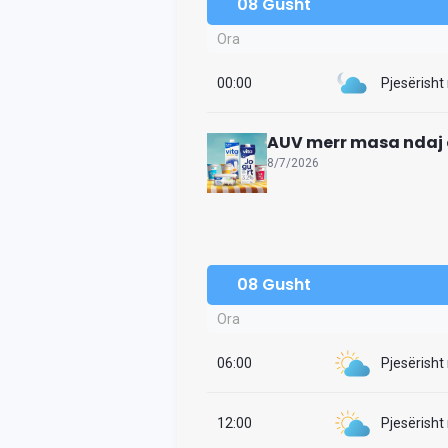
08 Gusht
Ora
00:00
Pjesërisht
AUV merr masa ndaj 
8/7/2026
08 Gusht
Ora
06:00
Pjesërisht
12:00
Pjesërisht