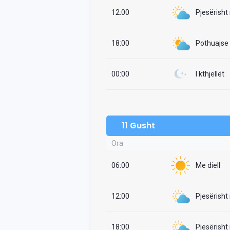
12:00
Pjesërisht
18:00
Pothuajse i
00:00
I kthjellët
11 Gusht
Ora
06:00
Me diell
12:00
Pjesërisht
18:00
Pjesërisht