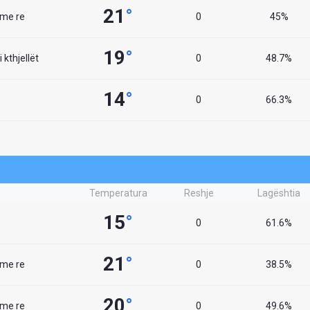
21
°
 me re
0
45%
19
°
 kthjellët
0
48.7%
14
°
0
66.3%
Temperatura
Reshje
Lagështia
15
°
0
61.6%
21
°
 me re
0
38.5%
20
°
 me re
0
49.6%