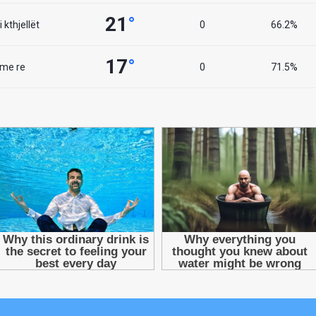
21
°
 kthjellët
0
66.2%
17
°
 me re
0
71.5%