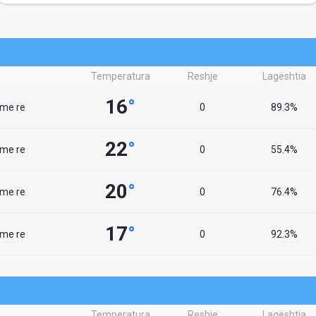
Temperatura
Reshje
Lagështia
16
°
 me re
0
89.3%
22
°
 me re
0
55.4%
20
°
 me re
0
76.4%
17
°
 me re
0
92.3%
Temperatura
Reshje
Lagështia