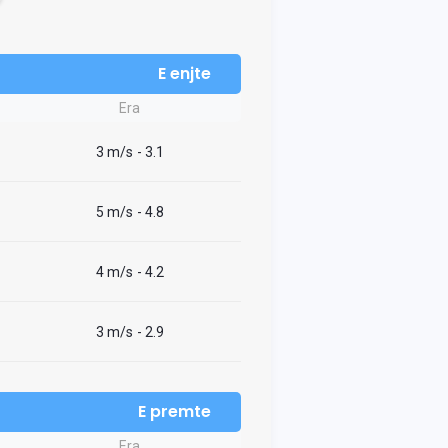
E enjte
Era
3 m/s
- 3.1
5 m/s
- 4.8
4 m/s
- 4.2
3 m/s
- 2.9
E premte
Era