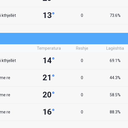
13
°
 kthjellët
0
73.6%
Temperatura
Reshje
Lagështia
14
°
 kthjellët
0
69.1%
21
°
 me re
0
44.3%
20
°
 me re
0
58.5%
16
°
 me re
0
88.3%