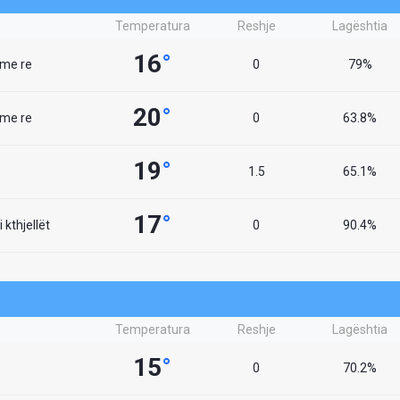
Temperatura
Reshje
Lagështia
16
°
 me re
0
79%
20
°
 me re
0
63.8%
19
°
1.5
65.1%
17
°
 kthjellët
0
90.4%
Temperatura
Reshje
Lagështia
15
°
0
70.2%