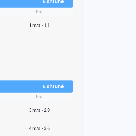
E shtunë
Era
1 m/s
- 1.1
E shtunë
Era
3 m/s
- 2.8
4 m/s
- 3.6