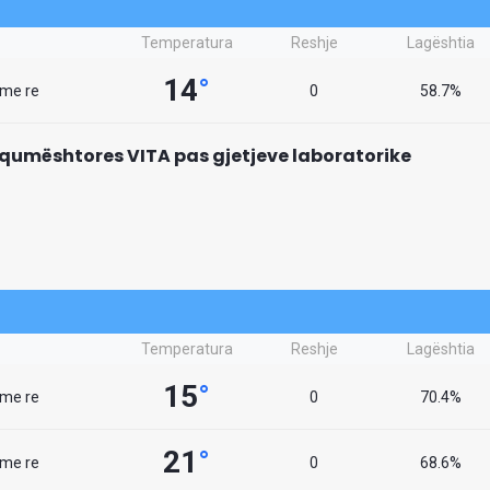
Temperatura
Reshje
Lagështia
14
°
 me re
0
58.7%
qumështores VITA pas gjetjeve laboratorike
Temperatura
Reshje
Lagështia
15
°
 me re
0
70.4%
21
°
 me re
0
68.6%