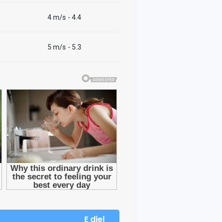
4 m/s
- 4.4
5 m/s
- 5.3
E diel