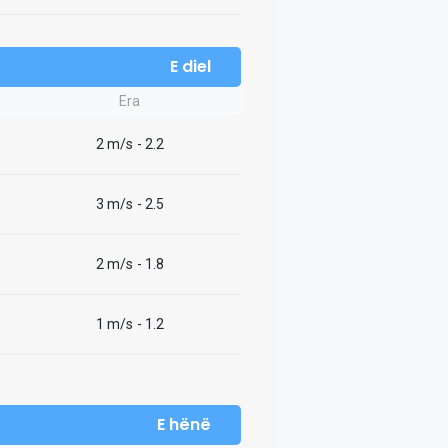
E diel
Era
2 m/s
- 2.2
3 m/s
- 2.5
2 m/s
- 1.8
1 m/s
- 1.2
E hënë