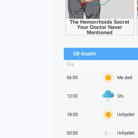
08 Gusht
Ora
06:00
Me diell
12:00
Shi
18:00
I kthjellët
00:00
I kthjellët