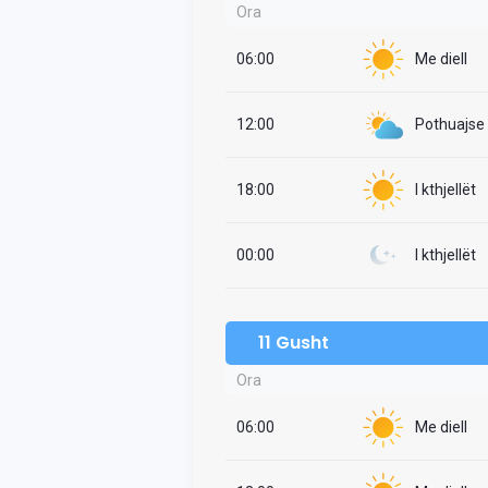
Ora
06:00
Me diell
12:00
Pothuajse i
18:00
I kthjellët
00:00
I kthjellët
11 Gusht
Ora
06:00
Me diell