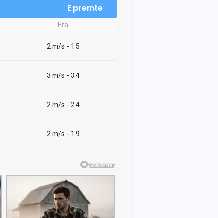
E premte
Era
2 m/s
- 1.5
3 m/s
- 3.4
2 m/s
- 2.4
2 m/s
- 1.9