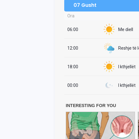
07 Gusht
Ora
06:00
Me diell
12:00
Reshje të 
18:00
I kthjellët
00:00
I kthjellët