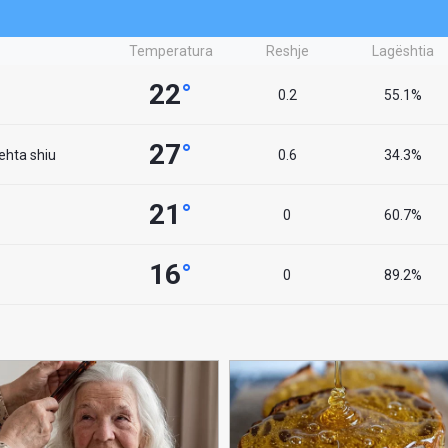
Temperatura
Reshje
Lagështia
22
°
0.2
55.1%
27
°
lehta shiu
0.6
34.3%
21
°
0
60.7%
16
°
0
89.2%