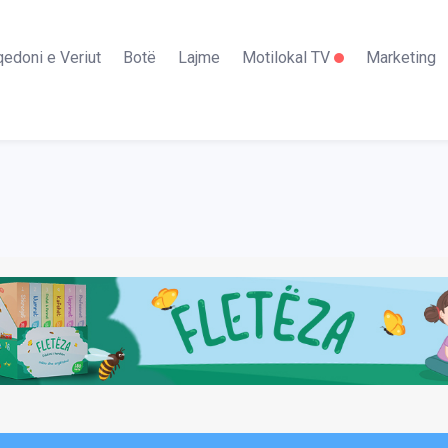
edoni e Veriut
Botë
Lajme
Motilokal TV
Marketing