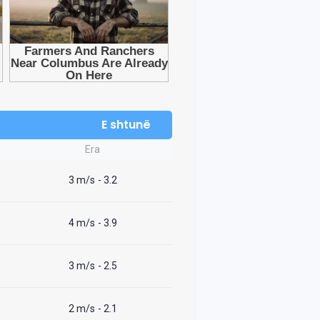
E shtunë
Era
3 m/s
- 3.2
4 m/s
- 3.9
3 m/s
- 2.5
2 m/s
- 2.1