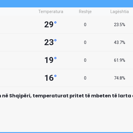
Temperatura
Reshje
Lagështia
29
°
0
23.5%
23
°
0
43.7%
19
°
0
61.9%
16
°
0
74.8%
on në Shqipëri, temperaturat pritet të mbeten të lart