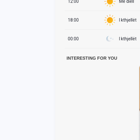
12:00
Me diell
18:00
I kthjellët
00:00
I kthjellët