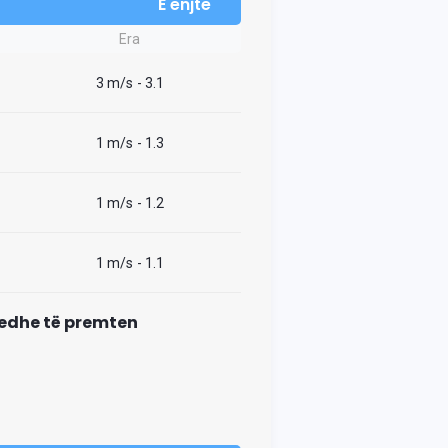
E enjte
Era
3 m/s
- 3.1
1 m/s
- 1.3
1 m/s
- 1.2
1 m/s
- 1.1
a edhe të premten