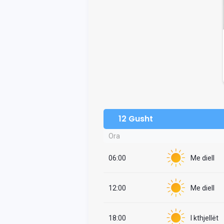
12 Gusht
Ora
06:00
Me diell
12:00
Me diell
18:00
I kthjellët