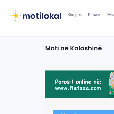
Shqipëri
Kosovë
Maq
Moti në Kolashinë