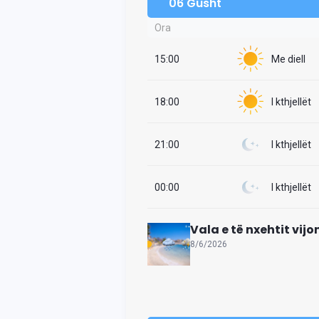
06 Gusht
Ora
15:00
Me diell
18:00
I kthjellët
21:00
I kthjellët
00:00
I kthjellët
Vala e të nxehtit vij
8/6/2026