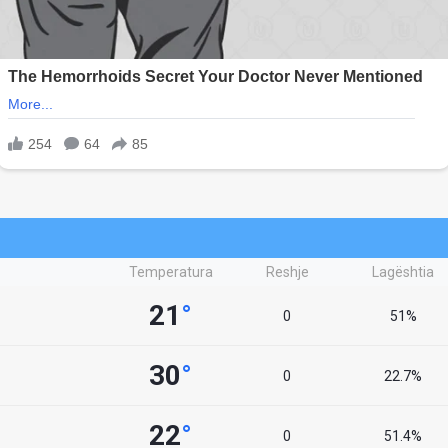
Temperatura
Reshje
Lagështia
21
°
0
51%
30
°
0
22.7%
22
°
0
51.4%