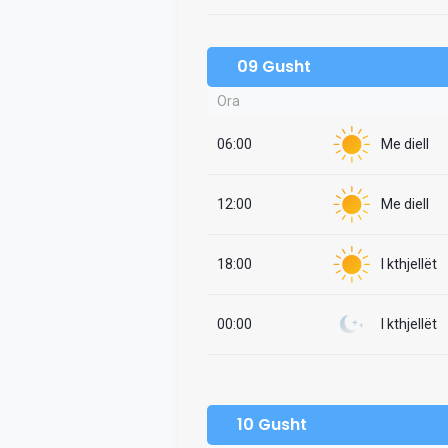
09 Gusht
Ora
06:00
Me diell
12:00
Me diell
18:00
I kthjellët
00:00
I kthjellët
10 Gusht