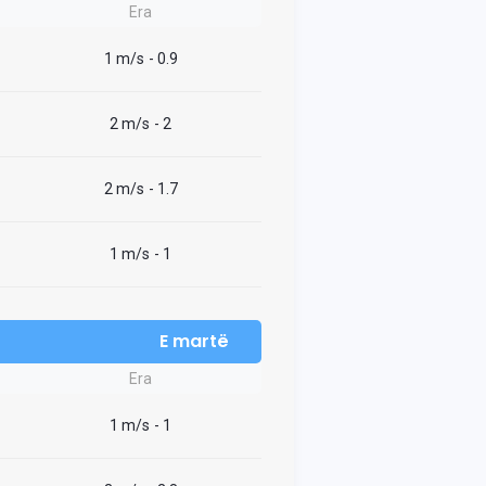
Era
1 m/s
- 0.9
2 m/s
- 2
2 m/s
- 1.7
1 m/s
- 1
E martë
Era
1 m/s
- 1