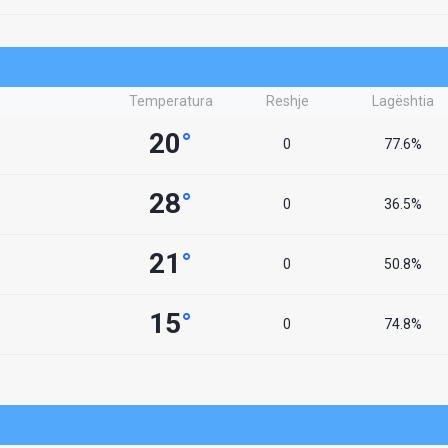
Temperatura
Reshje
Lagështia
20
°
0
77.6%
28
°
0
36.5%
21
°
0
50.8%
15
°
0
74.8%