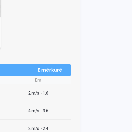
E mërkurë
Era
2 m/s
- 1.6
4 m/s
- 3.6
2 m/s
- 2.4