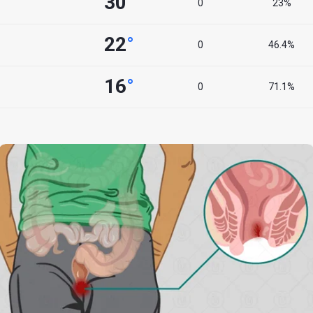
30
°
0
23%
22
°
0
46.4%
16
°
0
71.1%