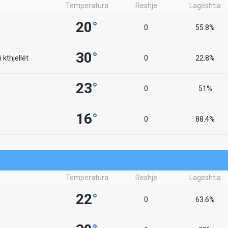
Temperatura
Reshje
Lagështia
20
°
0
55.8%
30
°
 kthjellët
0
22.8%
23
°
0
51%
16
°
0
88.4%
Temperatura
Reshje
Lagështia
22
°
0
63.6%