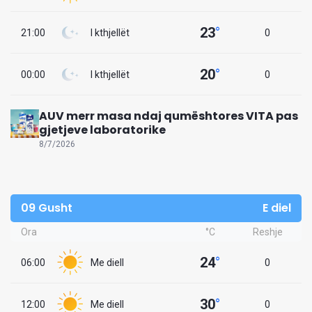
23
°
21:00
I kthjellët
0
20
°
00:00
I kthjellët
0
AUV merr masa ndaj qumështores VITA pas
gjetjeve laboratorike
8/7/2026
09 Gusht
E diel
Ora
°C
Reshje
24
°
06:00
Me diell
0
30
°
12:00
Me diell
0