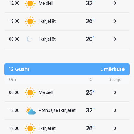
32
°
12:00
Me diell
0
26
°
18:00
I kthjellët
0
20
°
00:00
I kthjellët
0
12 Gusht
E mërkurë
Ora
°C
Reshje
25
°
06:00
Me diell
0
32
°
12:00
Pothuajse i kthjellët
0
26
°
18:00
I kthjellët
0