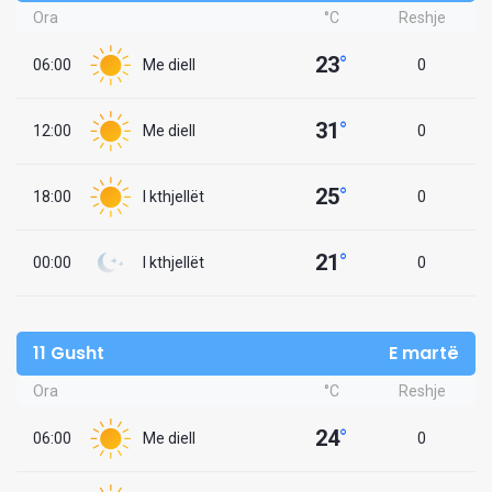
Ora
°C
Reshje
23
°
06:00
Me diell
0
31
°
12:00
Me diell
0
25
°
18:00
I kthjellët
0
21
°
00:00
I kthjellët
0
11 Gusht
E martë
Ora
°C
Reshje
24
°
06:00
Me diell
0