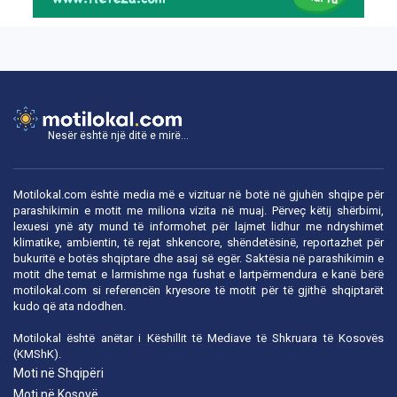
Nesër është një ditë e mirë...
Motilokal.com është media më e vizituar në botë në gjuhën shqipe për
parashikimin e motit me miliona vizita në muaj. Përveç këtij shërbimi,
lexuesi ynë aty mund të informohet për lajmet lidhur me ndryshimet
klimatike, ambientin, të rejat shkencore, shëndetësinë, reportazhet për
bukuritë e botës shqiptare dhe asaj së egër. Saktësia në parashikimin e
motit dhe temat e larmishme nga fushat e lartpërmendura e kanë bërë
motilokal.com
si referencën kryesore të motit për të gjithë shqiptarët
kudo që ata ndodhen.
Motilokal është anëtar i
Këshillit të Mediave të Shkruara të Kosovës
(KMShK).
Moti në Shqipëri
Moti në Kosovë