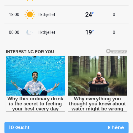
24
°
18:00
I kthjellët
0
19
°
00:00
I kthjellët
0
10 Gusht
E hënë