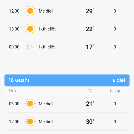
29
°
12:00
Me diell
0
22
°
18:00
I kthjellët
0
17
°
00:00
I kthjellët
0
16 Gusht
E diel
Ora
°C
Reshje
21
°
06:00
Me diell
0
30
°
12:00
Me diell
0