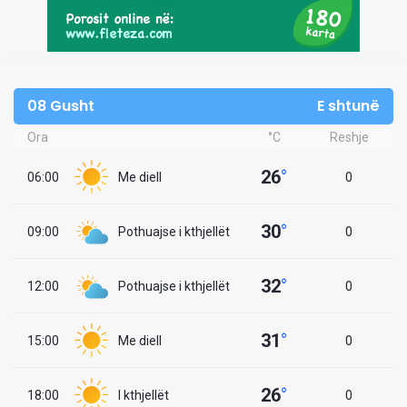
08 Gusht
E shtunë
Ora
°C
Reshje
26
°
06:00
Me diell
0
30
°
09:00
Pothuajse i kthjellët
0
32
°
12:00
Pothuajse i kthjellët
0
31
°
15:00
Me diell
0
26
°
18:00
I kthjellët
0