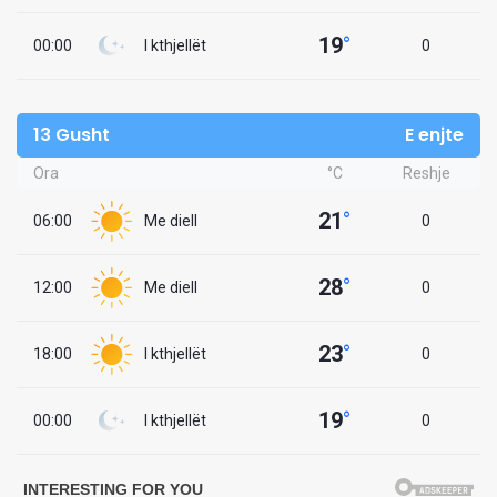
19
°
00:00
I kthjellët
0
13 Gusht
E enjte
Ora
°C
Reshje
21
°
06:00
Me diell
0
28
°
12:00
Me diell
0
23
°
18:00
I kthjellët
0
19
°
00:00
I kthjellët
0