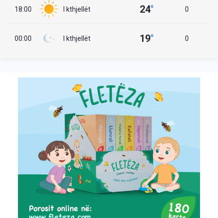
24
°
18:00
I kthjellët
0
19
°
00:00
I kthjellët
0