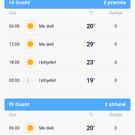
14 Gusht
E premte
Ora
°C
Reshje
20
°
06:00
Me diell
0
29
°
12:00
Me diell
0
23
°
18:00
I kthjellët
0
19
°
00:00
I kthjellët
0
15 Gusht
E shtunë
Ora
°C
Reshje
20
°
06:00
Me diell
0