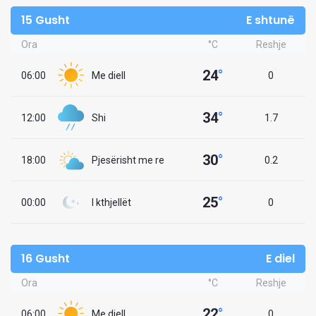
15 Gusht
E shtunë
Ora
°C
Reshje
24
°
06:00
Me diell
0
34
°
12:00
Shi
1.7
30
°
18:00
Pjesërisht me re
0.2
25
°
00:00
I kthjellët
0
16 Gusht
E diel
Ora
°C
Reshje
22
°
06:00
Me diell
0