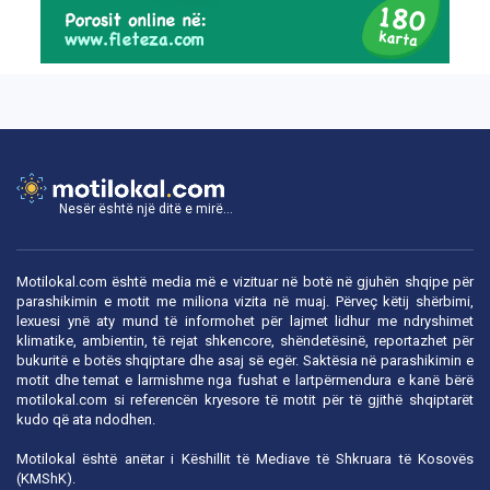
Nesër është një ditë e mirë...
Motilokal.com është media më e vizituar në botë në gjuhën shqipe për
parashikimin e motit me miliona vizita në muaj. Përveç këtij shërbimi,
lexuesi ynë aty mund të informohet për lajmet lidhur me ndryshimet
klimatike, ambientin, të rejat shkencore, shëndetësinë, reportazhet për
bukuritë e botës shqiptare dhe asaj së egër. Saktësia në parashikimin e
motit dhe temat e larmishme nga fushat e lartpërmendura e kanë bërë
motilokal.com
si referencën kryesore të motit për të gjithë shqiptarët
kudo që ata ndodhen.
Motilokal është anëtar i
Këshillit të Mediave të Shkruara të Kosovës
(KMShK).