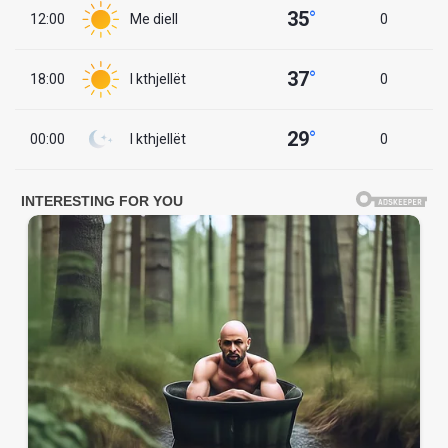
35
°
12:00
Me diell
0
37
°
18:00
I kthjellët
0
29
°
00:00
I kthjellët
0