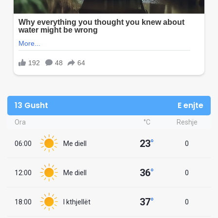
13 Gusht
E enjte
Ora
°C
Reshje
23
°
06:00
Me diell
0
36
°
12:00
Me diell
0
37
°
18:00
I kthjellët
0