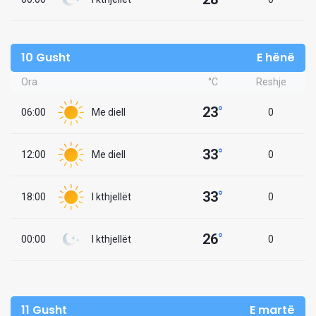
10 Gusht
E hënë
Ora
°C
Reshje
23
°
06:00
Me diell
0
33
°
12:00
Me diell
0
33
°
18:00
I kthjellët
0
26
°
00:00
I kthjellët
0
11 Gusht
E martë