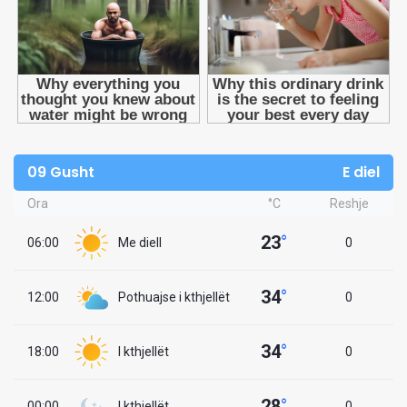
09 Gusht
E diel
Ora
°C
Reshje
23
°
06:00
Me diell
0
34
°
12:00
Pothuajse i kthjellët
0
34
°
18:00
I kthjellët
0
28
°
00:00
I kthjellët
0