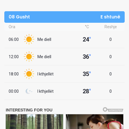
08 Gusht
E shtunë
Ora
°C
Reshje
24
°
06:00
Me diell
0
36
°
12:00
Me diell
0
35
°
18:00
I kthjellët
0
28
°
00:00
I kthjellët
0