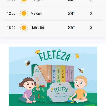
34
°
12:00
Me diell
0
35
°
18:00
I kthjellët
0