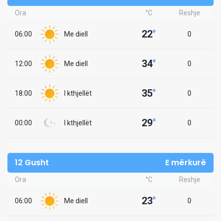
Ora
°C
Reshje
22
°
06:00
Me diell
0
34
°
12:00
Me diell
0
35
°
18:00
I kthjellët
0
29
°
00:00
I kthjellët
0
12 Gusht
E mërkurë
Ora
°C
Reshje
23
°
06:00
Me diell
0