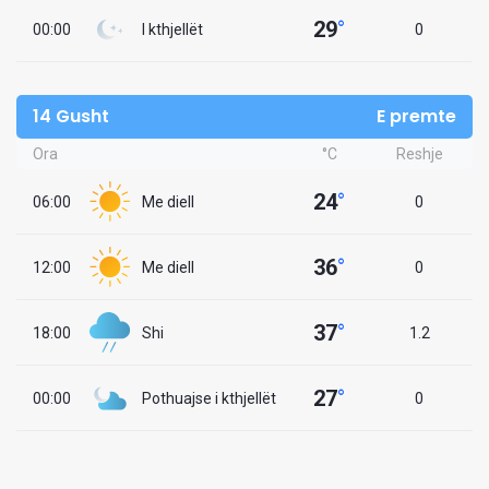
29
°
00:00
I kthjellët
0
14 Gusht
E premte
Ora
°C
Reshje
24
°
06:00
Me diell
0
36
°
12:00
Me diell
0
37
°
18:00
Shi
1.2
27
°
00:00
Pothuajse i kthjellët
0