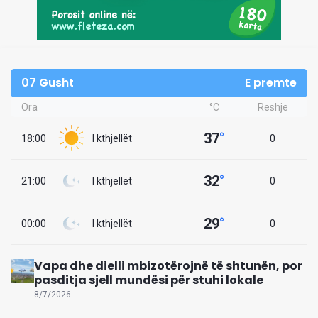
07 Gusht
E premte
Ora
°C
Reshje
37
°
18:00
I kthjellët
0
32
°
21:00
I kthjellët
0
29
°
00:00
I kthjellët
0
Vapa dhe dielli mbizotërojnë të shtunën, por
pasditja sjell mundësi për stuhi lokale
8/7/2026