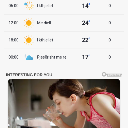
14
°
06:00
I kthjellët
0
24
°
12:00
Me diell
0
22
°
18:00
I kthjellët
0
17
°
00:00
Pjesërisht me re
0