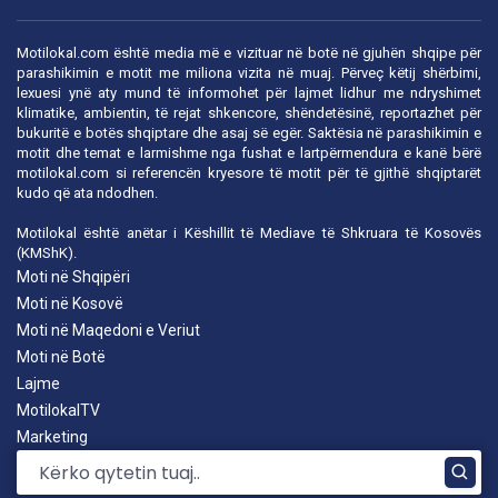
Motilokal.com është media më e vizituar në botë në gjuhën shqipe për
parashikimin e motit me miliona vizita në muaj. Përveç këtij shërbimi,
lexuesi ynë aty mund të informohet për lajmet lidhur me ndryshimet
klimatike, ambientin, të rejat shkencore, shëndetësinë, reportazhet për
bukuritë e botës shqiptare dhe asaj së egër. Saktësia në parashikimin e
motit dhe temat e larmishme nga fushat e lartpërmendura e kanë bërë
motilokal.com
si referencën kryesore të motit për të gjithë shqiptarët
kudo që ata ndodhen.
Motilokal është anëtar i
Këshillit të Mediave të Shkruara të Kosovës
(KMShK).
Moti në Shqipëri
Moti në Kosovë
Moti në Maqedoni e Veriut
Moti në Botë
Lajme
MotilokalTV
Marketing