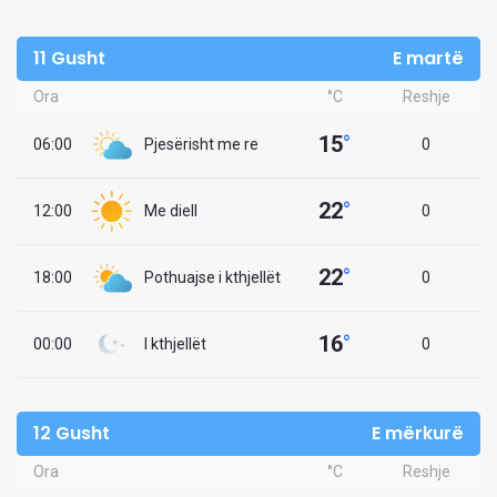
11 Gusht
E martë
Ora
°C
Reshje
15
°
06:00
Pjesërisht me re
0
22
°
12:00
Me diell
0
22
°
18:00
Pothuajse i kthjellët
0
16
°
00:00
I kthjellët
0
12 Gusht
E mërkurë
Ora
°C
Reshje