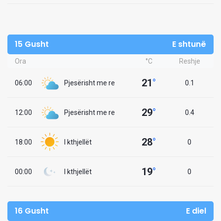
15 Gusht
E shtunë
Ora
°C
Reshje
21
°
06:00
Pjesërisht me re
0.1
29
°
12:00
Pjesërisht me re
0.4
28
°
18:00
I kthjellët
0
19
°
00:00
I kthjellët
0
16 Gusht
E diel