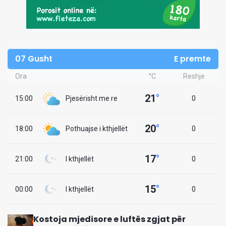
07 Gusht
E premte
Ora
°C
Reshje
21
°
15:00
Pjesërisht me re
0
20
°
18:00
Pothuajse i kthjellët
0
17
°
21:00
I kthjellët
0
15
°
00:00
I kthjellët
0
Kostoja mjedisore e luftës zgjat për