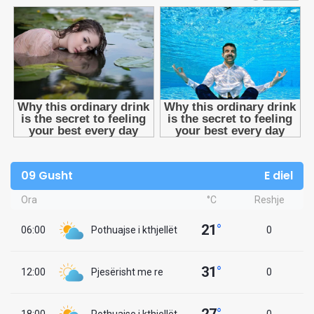
09 Gusht
E diel
Ora
°C
Reshje
21
°
06:00
Pothuajse i kthjellët
0
31
°
12:00
Pjesërisht me re
0