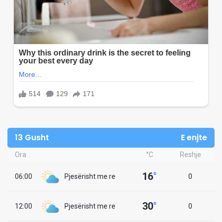
13 Gusht
E enjte
Ora
°C
Reshje
16
°
06:00
Pjesërisht me re
0
30
°
12:00
Pjesërisht me re
0