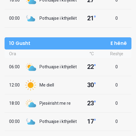
27
°
18:00
Pothuajse i kthjellët
0
21
°
00:00
Pothuajse i kthjellët
0
10 Gusht
E hënë
Ora
°C
Reshje
22
°
06:00
Pothuajse i kthjellët
0
30
°
12:00
Me diell
0
23
°
18:00
Pjesërisht me re
0
17
°
00:00
Pothuajse i kthjellët
0