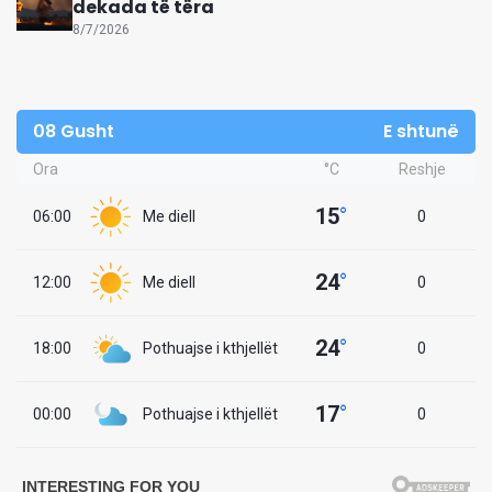
dekada të tëra
8/7/2026
08 Gusht
E shtunë
Ora
°C
Reshje
15
°
06:00
Me diell
0
24
°
12:00
Me diell
0
24
°
18:00
Pothuajse i kthjellët
0
17
°
00:00
Pothuajse i kthjellët
0