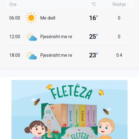
Ora
°C
Reshje
16
°
06:00
Me diell
0
25
°
12:00
Pjesërisht me re
0
23
°
18:00
Pjesërisht me re
0.4