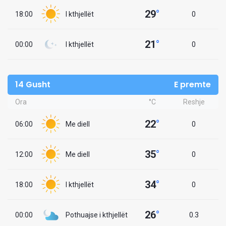
29
°
18:00
I kthjellët
0
21
°
00:00
I kthjellët
0
14 Gusht
E premte
Ora
°C
Reshje
22
°
06:00
Me diell
0
35
°
12:00
Me diell
0
34
°
18:00
I kthjellët
0
26
°
00:00
Pothuajse i kthjellët
0.3