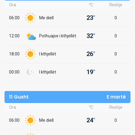
Ora
°C
Reshje
23
°
06:00
Me diell
0
32
°
12:00
Pothuajse i kthjellët
0
26
°
18:00
I kthjellët
0
19
°
00:00
I kthjellët
0
11 Gusht
E martë
Ora
°C
Reshje
24
°
06:00
Me diell
0