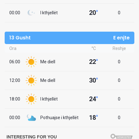
20
°
00:00
I kthjellët
0
13 Gusht
E enjte
Ora
°C
Reshje
22
°
06:00
Me diell
0
30
°
12:00
Me diell
0
24
°
18:00
I kthjellët
0
18
°
00:00
Pothuajse i kthjellët
0