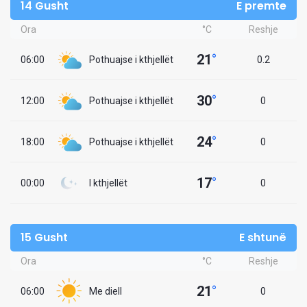
14 Gusht
E premte
Ora
°C
Reshje
21
°
06:00
Pothuajse i kthjellët
0.2
30
°
12:00
Pothuajse i kthjellët
0
24
°
18:00
Pothuajse i kthjellët
0
17
°
00:00
I kthjellët
0
15 Gusht
E shtunë
Ora
°C
Reshje
21
°
06:00
Me diell
0