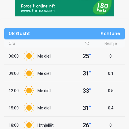
08 Gusht
E shtunë
Ora
°C
Reshje
25
°
06:00
Me diell
0
31
°
09:00
Me diell
0.1
33
°
12:00
Me diell
0.5
31
°
15:00
Me diell
0.4
26
°
18:00
I kthjellët
0