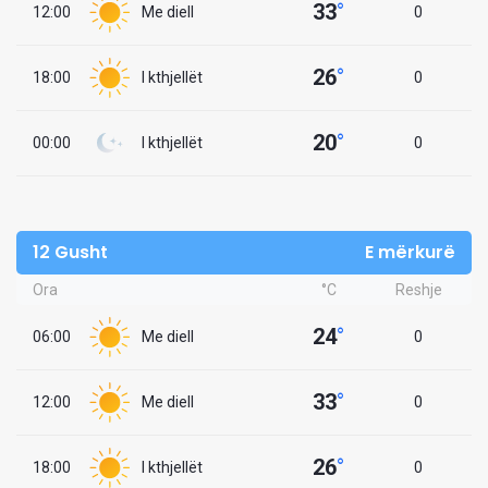
33
°
12:00
Me diell
0
26
°
18:00
I kthjellët
0
20
°
00:00
I kthjellët
0
12 Gusht
E mërkurë
Ora
°C
Reshje
24
°
06:00
Me diell
0
33
°
12:00
Me diell
0
26
°
18:00
I kthjellët
0