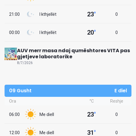
23
°
21:00
I kthjellët
0
20
°
00:00
I kthjellët
0
AUV merr masa ndaj qumështores VITA pas
gjetjeve laboratorike
8/7/2026
09 Gusht
E diel
Ora
°C
Reshje
23
°
06:00
Me diell
0
31
°
12:00
Me diell
0