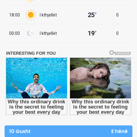
25
°
18:00
I kthjellët
0
19
°
00:00
I kthjellët
0
10 Gusht
E hënë