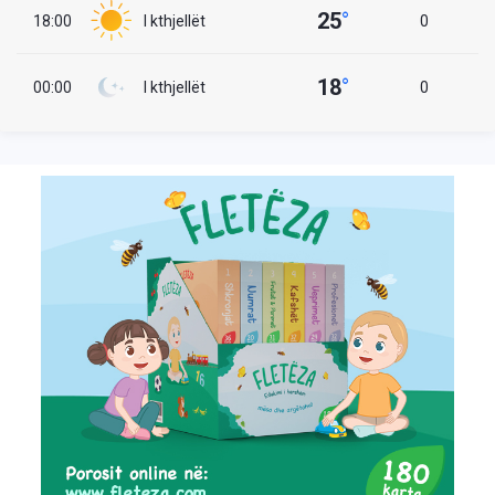
25
°
18:00
I kthjellët
0
18
°
00:00
I kthjellët
0