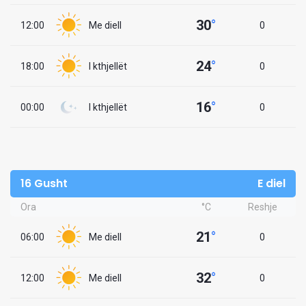
30
°
12:00
Me diell
0
24
°
18:00
I kthjellët
0
16
°
00:00
I kthjellët
0
16 Gusht
E diel
Ora
°C
Reshje
21
°
06:00
Me diell
0
32
°
12:00
Me diell
0