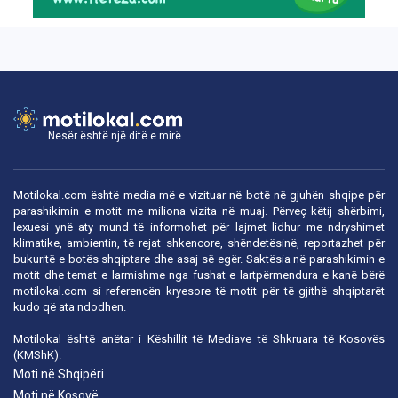
Nesër është një ditë e mirë...
Motilokal.com është media më e vizituar në botë në gjuhën shqipe për
parashikimin e motit me miliona vizita në muaj. Përveç këtij shërbimi,
lexuesi ynë aty mund të informohet për lajmet lidhur me ndryshimet
klimatike, ambientin, të rejat shkencore, shëndetësinë, reportazhet për
bukuritë e botës shqiptare dhe asaj së egër. Saktësia në parashikimin e
motit dhe temat e larmishme nga fushat e lartpërmendura e kanë bërë
motilokal.com
si referencën kryesore të motit për të gjithë shqiptarët
kudo që ata ndodhen.
Motilokal është anëtar i
Këshillit të Mediave të Shkruara të Kosovës
(KMShK).
Moti në Shqipëri
Moti në Kosovë