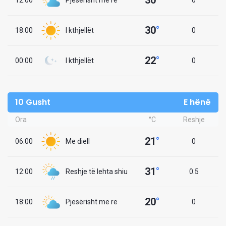
30
°
12:00
Pjesërisht me re
0
30
°
18:00
I kthjellët
0
22
°
00:00
I kthjellët
0
10 Gusht
E hënë
Ora
°C
Reshje
21
°
06:00
Me diell
0
31
°
12:00
Reshje të lehta shiu
0.5
20
°
18:00
Pjesërisht me re
0