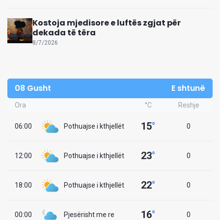
Kostoja mjedisore e luftës zgjat për
dekada të tëra
8/7/2026
08 Gusht
E shtunë
Ora
°C
Reshje
15
°
06:00
Pothuajse i kthjellët
0
23
°
12:00
Pothuajse i kthjellët
0
22
°
18:00
Pothuajse i kthjellët
0
16
°
00:00
Pjesërisht me re
0