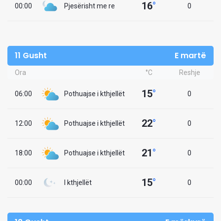
16
°
00:00
Pjesërisht me re
0
11 Gusht
E martë
Ora
°C
Reshje
15
°
06:00
Pothuajse i kthjellët
0
22
°
12:00
Pothuajse i kthjellët
0
21
°
18:00
Pothuajse i kthjellët
0
15
°
00:00
I kthjellët
0