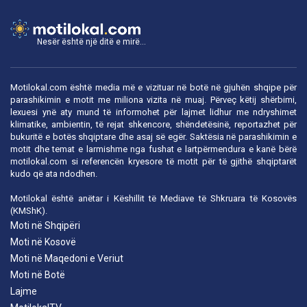
Nesër është një ditë e mirë...
Motilokal.com është media më e vizituar në botë në gjuhën shqipe për
parashikimin e motit me miliona vizita në muaj. Përveç këtij shërbimi,
lexuesi ynë aty mund të informohet për lajmet lidhur me ndryshimet
klimatike, ambientin, të rejat shkencore, shëndetësinë, reportazhet për
bukuritë e botës shqiptare dhe asaj së egër. Saktësia në parashikimin e
motit dhe temat e larmishme nga fushat e lartpërmendura e kanë bërë
motilokal.com
si referencën kryesore të motit për të gjithë shqiptarët
kudo që ata ndodhen.
Motilokal është anëtar i
Këshillit të Mediave të Shkruara të Kosovës
(KMShK).
Moti në Shqipëri
Moti në Kosovë
Moti në Maqedoni e Veriut
Moti në Botë
Lajme