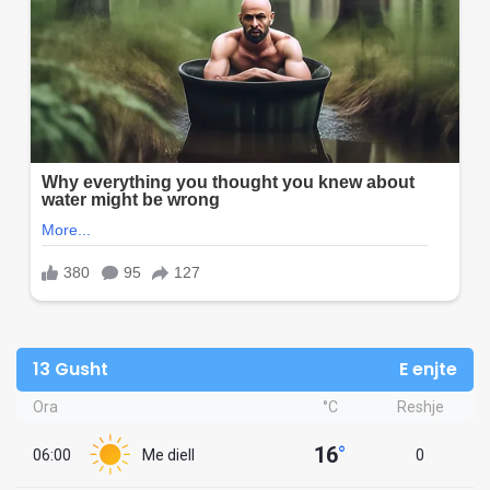
13 Gusht
E enjte
Ora
°C
Reshje
16
°
06:00
Me diell
0