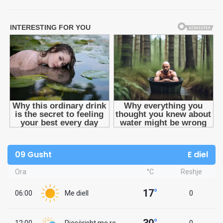
09 Gusht
E diel
Ora
°C
Reshje
17
°
06:00
Me diell
0