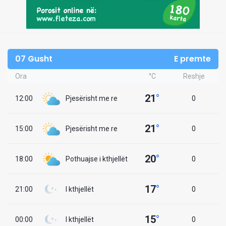
07 Gusht
E premte
Ora
°C
Reshje
21
°
12:00
Pjesërisht me re
0
21
°
15:00
Pjesërisht me re
0
20
°
18:00
Pothuajse i kthjellët
0
17
°
21:00
I kthjellët
0
15
°
00:00
I kthjellët
0