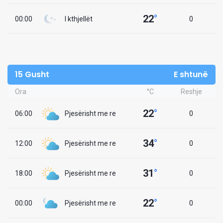
22
°
00:00
I kthjellët
0
15 Gusht
E shtunë
Ora
°C
Reshje
22
°
06:00
Pjesërisht me re
0
34
°
12:00
Pjesërisht me re
0
31
°
18:00
Pjesërisht me re
0
22
°
00:00
Pjesërisht me re
0