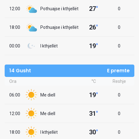
27
°
12:00
Pothuajse i kthjellët
0
26
°
18:00
Pothuajse i kthjellët
0
19
°
00:00
I kthjellët
0
14 Gusht
E premte
Ora
°C
Reshje
19
°
06:00
Me diell
0
31
°
12:00
Me diell
0
30
°
18:00
I kthjellët
0