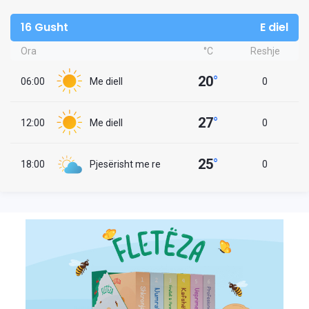
16 Gusht
E diel
Ora
°C
Reshje
20
°
06:00
Me diell
0
27
°
12:00
Me diell
0
25
°
18:00
Pjesërisht me re
0