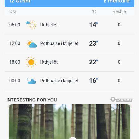
12 Gusht
E mërkurë
Ora
°C
Reshje
14
°
06:00
I kthjellët
0
23
°
12:00
Pothuajse i kthjellët
0
22
°
18:00
I kthjellët
0
16
°
00:00
Pothuajse i kthjellët
0