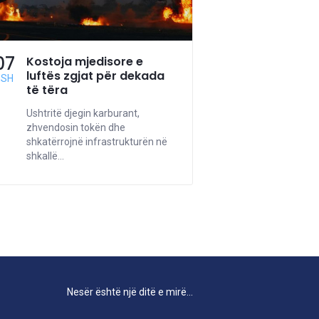
07
Kostoja mjedisore e
luftës zgjat për dekada
GSH
të tëra
Ushtritë djegin karburant,
zhvendosin tokën dhe
shkatërrojnë infrastrukturën në
shkallë...
Nesër është një ditë e mirë...