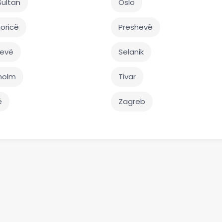
Sultan
Oslo
oricë
Preshevë
jevë
Selanik
holm
Tivar
ë
Zagreb