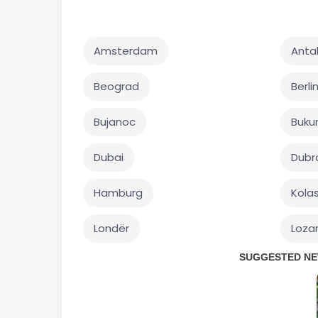
Amsterdam
Anta
Beograd
Berli
Bujanoc
Buku
Dubai
Dubr
Hamburg
Kola
Londër
Loza