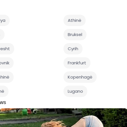
lya
Athinë
n
Bruksel
resht
Cyrih
ovnik
Frankfurt
shinë
Kopenhagë
në
Lugano