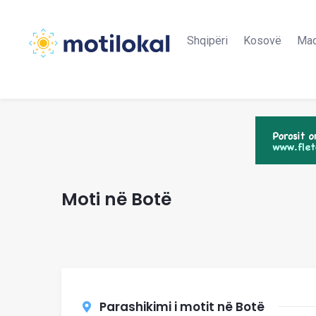
Shqipëri
Kosovë
Maq
Moti në Botë
Parashikimi i motit në Botë