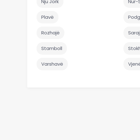
Nju Jork
Nur-
Plavë
Podg
Rozhajë
Sara
Stamboll
Stok
Varshavë
Vjen