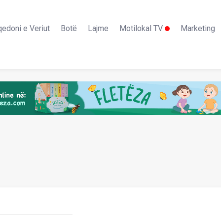
edoni e Veriut
Botë
Lajme
Motilokal TV
Marketing