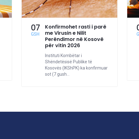
07
Konfirmohet rasti i parë
me Virusin e Nilit
GSH
Perëndimor në Kosovë
për vitin 2026
Instituti Kombëtar i
Shëndetësisë Publike të
Kosovës (IKShPK) ka konfirmuar
sot (7 gush...