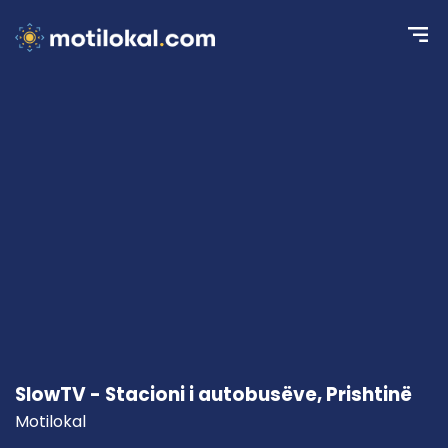
SlowTV - Stacioni i autobusëve, Prishtinë
Motilokal