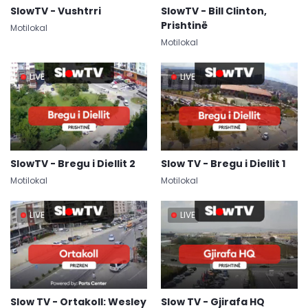
SlowTV - Vushtrri
SlowTV - Bill Clinton,
Prishtinë
Motilokal
Motilokal
LIVE
LIVE
SlowTV - Bregu i Diellit 2
Slow TV - Bregu i Diellit 1
Motilokal
Motilokal
LIVE
LIVE
Slow TV - Ortakoll: Wesley
Slow TV - Gjirafa HQ