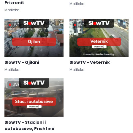
Prizrenit
Motilokal
Motilokal
LIVE
LIVE
SlowTV - Gjilani
SlowTV - Veternik
Motilokal
Motilokal
LIVE
SlowTV - Stacioni i
autobusëve, Prishtinë