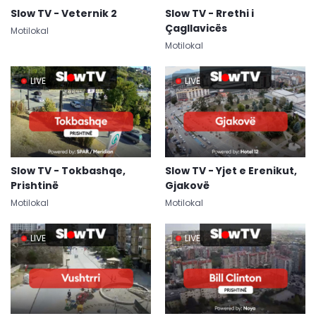
Slow TV - Veternik 2
Slow TV - Rrethi i
Çagllavicës
Motilokal
Motilokal
LIVE
LIVE
Slow TV - Tokbashqe,
Slow TV - Yjet e Erenikut,
Prishtinë
Gjakovë
Motilokal
Motilokal
LIVE
LIVE