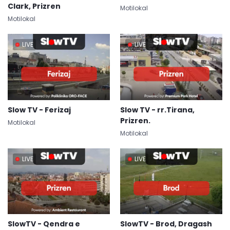
Clark, Prizren
Motilokal
Motilokal
LIVE
LIVE
Slow TV - Ferizaj
Slow TV - rr.Tirana,
Prizren.
Motilokal
Motilokal
LIVE
LIVE
SlowTV - Qendra e
SlowTV - Brod, Dragash