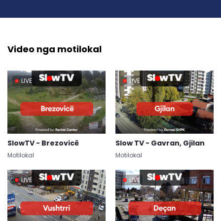
Video nga motilokal
LIVE
LIVE
SlowTV - Brezovicë
Slow TV - Gavran, Gjilan
Motilokal
Motilokal
LIVE
LIVE