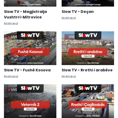
Slow TV - Magjistralja
Slow TV - Deçan
Vushtrri-Mitrovice
Motilokal
Motilokal
LIVE
LIVE
Slow TV - Fushë Kosova
Slow TV - Rrethi i arabëve
Motilokal
Motilokal
LIVE
LIVE