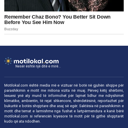
Nesër është një ditë e mirë...
Motilokal.com është media më e vizituar në botë në gjuhën shqipe për
parashikimin e motit me miliona vizita në muaj. Përveç këtij shërbimi,
lexuesi ynë aty mund të informohet për lajmet lidhur me ndryshimet
klimatike, ambientin, të rejat shkencore, shëndetësinë, reportazhet për
bukuritë e botës shqiptare dhe asaj së egër. Saktësia në parashikimin e
motit dhe temat e larmishme nga fushat e lartpërmendura e kanë bërë
motilokal.com
si referencën kryesore të motit për të gjithë shqiptarët
kudo që ata ndodhen.