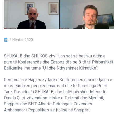
4 Nëntor 2020
SHUKALB dhe SHUKOS zhvilluan sot së bashku ditën e
pare të Konferencës dhe Ekspozitës se 8-të të Përbashkët
Ballkanike, me teme “Uji dhe Ndryshimet Klimatike“.
Ceremonia e Hapjes zyrtare e Konferencës nisi me fjalën e
mirëseardhjes për pjesëmarrësit dhe të ftuarit nga Petrit
Tare, President i SHUKALB, dhe fjalët përshëndetëse të
Ornela Çuçi, zëvendësministre e Turizmit dhe Mjedisit,
Shqipëri dhe SH.T. Alberto Petrangeli, Zëvendës
Ambasador i Republikës së Italisë në Shqipëri.