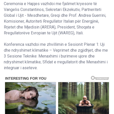
Ceremonia e Hapjes vazhdoi me fjalimet kryesore të
Vangelis Constantinos, Sekretari Ekzekutiv, Partneriteti
Global i Ujit - Mesdhetare, Greqi dhe Prof. Andrea Guerrini,
Komisioner, Autoriteti Rregullator Italian për Energjinë,
Rrjetet dhe Mjedisin (ARERA), President, Shoqata e
Rregullatorëve Evropian te Ujit (WAREG), Itali.
Konferenca vazhdoi me zhvillimin e Sesionit Plenar 1: Uji
dhe ndryshimet klimatike – Veprimet dhe zgjidhjet, dhe me
3 Sesione Teknike: Menaxhimi i burimeve ujore dhe
ndryshimet klimatike; Sfidat e rregullatorit dhe Menaxhimi i
integruar i aseteve.